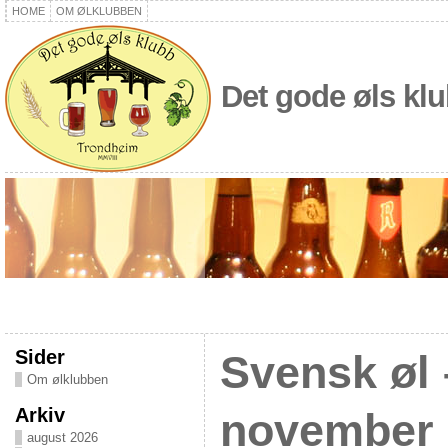
HOME
OM ØLKLUBBEN
Det gode øls kl
Sider
Svensk øl 
Om ølklubben
Arkiv
november 
august 2026