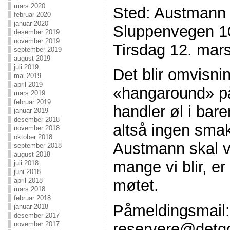
mars 2020
Sted: Austmann 
februar 2020
januar 2020
Sluppenvegen 10
desember 2019
november 2019
Tirsdag 12. mars
september 2019
august 2019
juli 2019
Det blir omvisni
mai 2019
april 2019
«hangaround» p
mars 2019
februar 2019
handler øl i bar
januar 2019
desember 2018
altså ingen sma
november 2018
oktober 2018
Austmann skal vi
september 2018
august 2018
mange vi blir, er
juli 2018
juni 2018
april 2018
møtet.
mars 2018
februar 2018
Påmeldingsmail:
januar 2018
desember 2017
november 2017
reservere@detg