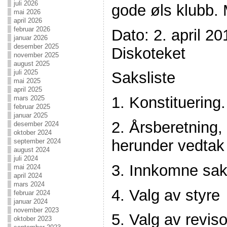
juli 2026
gode øls klubb. 
mai 2026
april 2026
februar 2026
Dato: 2. april 20
januar 2026
desember 2025
Diskoteket
november 2025
august 2025
juli 2025
Saksliste
mai 2025
april 2025
1. Konstituering.
mars 2025
februar 2025
januar 2025
2. Årsberetning,
desember 2024
oktober 2024
herunder vedtak
september 2024
august 2024
juli 2024
3. Innkomne sak
mai 2024
april 2024
mars 2024
4. Valg av styre
februar 2024
januar 2024
november 2023
5. Valg av reviso
oktober 2023