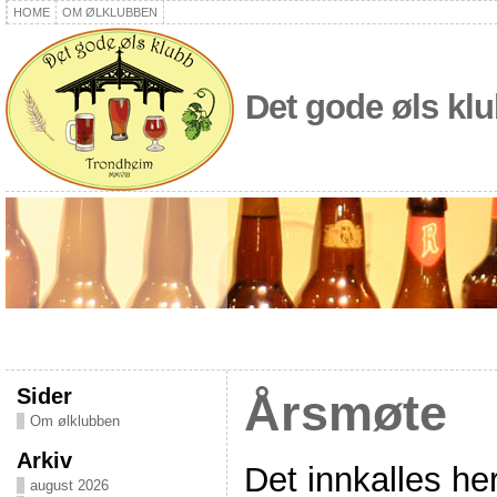
HOME
OM ØLKLUBBEN
Det gode øls kl
Sider
Årsmøte
Om ølklubben
Arkiv
Det innkalles her
august 2026