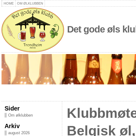
HOME
OM ØLKLUBBEN
Det gode øls kl
Sider
Klubbmøte
Om ølklubben
Arkiv
Belgisk øl
august 2026