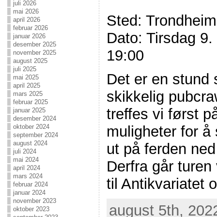
juli 2026
mai 2026
Sted: Trondheim 
april 2026
februar 2026
Dato: Tirsdag 9.
januar 2026
desember 2025
19:00
november 2025
august 2025
juli 2025
Det er en stund 
mai 2025
april 2025
skikkelig pubcr
mars 2025
februar 2025
treffes vi først 
januar 2025
desember 2024
muligheter for å s
oktober 2024
september 2024
august 2024
ut på ferden ned
juli 2024
mai 2024
Derfra går turen
april 2024
mars 2024
til Antikvariatet 
februar 2024
januar 2024
november 2023
august 5th, 202
oktober 2023