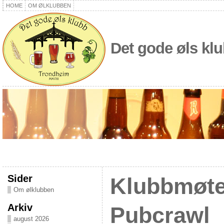
HOME
OM ØLKLUBBEN
Det gode øls kl
Sider
Klubbmøte
Om ølklubben
Arkiv
Pubcrawl
august 2026