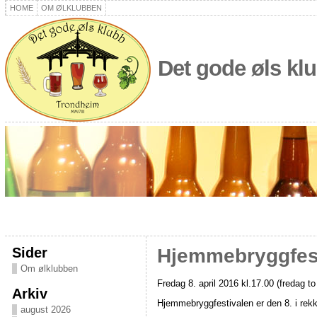
HOME
OM ØLKLUBBEN
Det gode øls kl
Sider
Hjemmebryggfest
Om ølklubben
Fredag 8. april 2016 kl.17.00 (fredag t
Arkiv
Hjemmebryggfestivalen er den 8. i rekka
august 2026