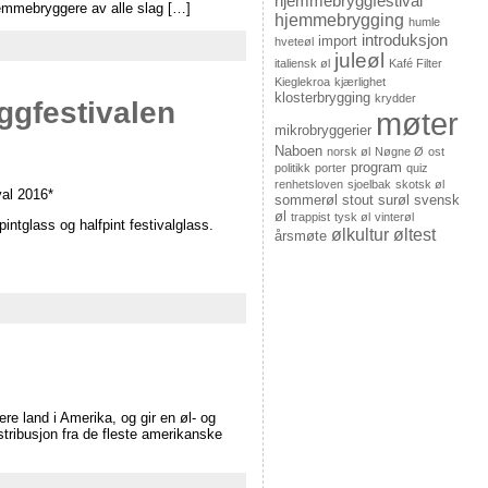
hjemmebryggfestival
Hjemmebryggere av alle slag […]
hjemmebrygging
humle
introduksjon
import
hveteøl
juleøl
italiensk øl
Kafé Filter
Kieglekroa
kjærlighet
klosterbrygging
krydder
ggfestivalen
møter
mikrobryggerier
Naboen
norsk øl
Nøgne Ø
ost
program
politikk
porter
quiz
renhetsloven
sjoelbak
skotsk øl
val 2016*
sommerøl
stout
surøl
svensk
øl
trappist
tysk øl
vinterøl
pintglass og halfpint festivalglass.
ølkultur
øltest
årsmøte
!
re land i Amerika, og gir en øl- og
stribusjon fra de fleste amerikanske