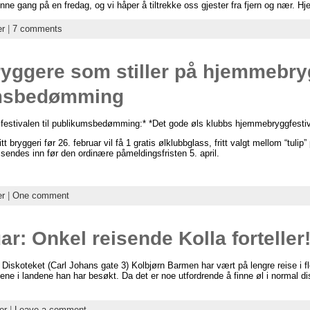
nne gang på en fredag, og vi håper å tiltrekke oss gjester fra fjern og nær. 
er
|
7 comments
ryggere som stiller på hjemmebry
umsbedømming
å festivalen til publikumsbedømming:* *Det gode øls klubbs hjemmebryggfesti
bryggeri før 26. februar vil få 1 gratis ølklubbglass, fritt valgt mellom “tulip” 
 sendes inn før den ordinære påmeldingsfristen 5. april.
er
|
One comment
r: Onkel reisende Kolla forteller
 Diskoteket (Carl Johans gate 3) Kolbjørn Barmen har vært på lengre reise i fle
dene i landene han har besøkt. Da det er noe utfordrende å finne øl i normal di
er
|
Leave a comment