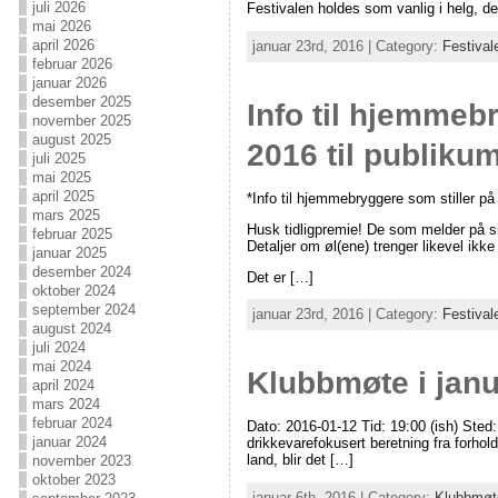
juli 2026
Festivalen holdes som vanlig i helg, de
mai 2026
april 2026
januar 23rd, 2016 | Category:
Festival
februar 2026
januar 2026
desember 2025
Info til hjemmeb
november 2025
august 2025
2016 til publik
juli 2025
mai 2025
april 2025
*Info til hjemmebryggere som stiller p
mars 2025
Husk tidligpremie! De som melder på sitt 
februar 2025
Detaljer om øl(ene) trenger likevel ikke
januar 2025
desember 2024
Det er […]
oktober 2024
september 2024
januar 23rd, 2016 | Category:
Festival
august 2024
juli 2024
mai 2024
Klubbmøte i janua
april 2024
mars 2024
februar 2024
Dato: 2016-01-12 Tid: 19:00 (ish) Sted:
januar 2024
drikkevarefokusert beretning fra forhol
land, blir det […]
november 2023
oktober 2023
januar 6th, 2016 | Category:
Klubbmøt