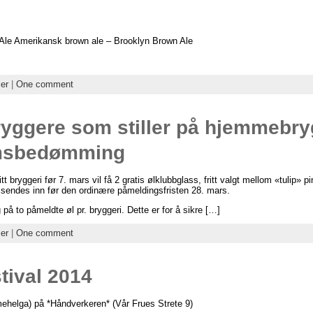
Ale Amerikansk brown ale – Brooklyn Brown Ale
ler
|
One comment
ryggere som stiller på hjemmebry
umsbedømming
 bryggeri før 7. mars vil få 2 gratis ølklubbglass, fritt valgt mellom «tulip» pi
e sendes inn før den ordinære påmeldingsfristen 28. mars.
på to påmeldte øl pr. bryggeri. Dette er for å sikre […]
ler
|
One comment
ival 2014
lmehelga) på *Håndverkeren* (Vår Frues Strete 9)