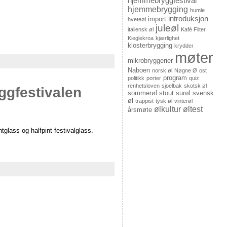
hjemmebryggfestival
hjemmebrygging
humle
introduksjon
import
hveteøl
juleøl
italiensk øl
Kafé Filter
Kieglekroa
kjærlighet
klosterbrygging
krydder
møter
mikrobryggerier
Naboen
norsk øl
Nøgne Ø
ost
program
politikk
porter
quiz
renhetsloven
sjoelbak
skotsk øl
ggfestivalen
sommerøl
stout
surøl
svensk
øl
trappist
tysk øl
vinterøl
ølkultur
øltest
årsmøte
ntglass og halfpint festivalglass.