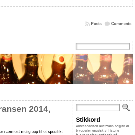
Posts
Comments
rransen 2014,
Stikkord
Adresseavisen
austmann
belgisk øl
bryggerier
engelsk øl
historie
er nærmest mulig opp til et spesifikt