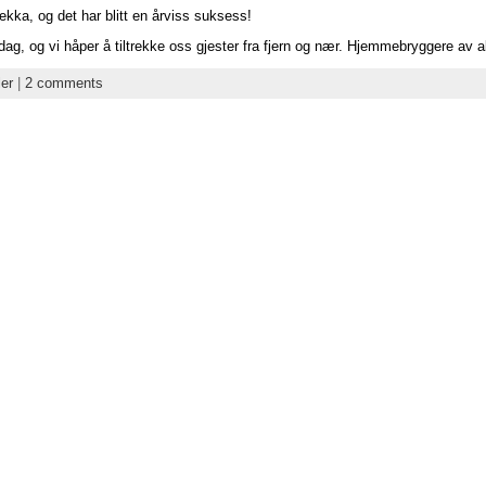
ekka, og det har blitt en årviss suksess!
ag, og vi håper å tiltrekke oss gjester fra fjern og nær. Hjemmebryggere av al
ler
|
2 comments