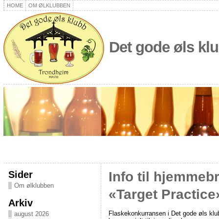
HOME
OM ØLKLUBBEN
Det gode øls kl
Sider
Info til hjemmeb
Om ølklubben
«Target Practice
Arkiv
Flaskekonkurransen i Det gode øls klubb
august 2026