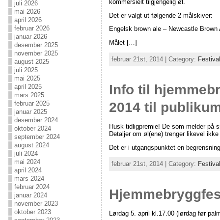
kommersielt tilgjengelig øl.
juli 2026
mai 2026
Det er valgt ut følgende 2 målskiver:
april 2026
februar 2026
Engelsk brown ale – Newcastle Brown 
januar 2026
Målet […]
desember 2025
november 2025
februar 21st, 2014 | Category:
Festiva
august 2025
juli 2025
mai 2025
Info til hjemmeb
april 2025
mars 2025
2014 til publik
februar 2025
januar 2025
desember 2024
Husk tidligpremie! De som melder på sitt
oktober 2024
Detaljer om øl(ene) trenger likevel ikk
september 2024
august 2024
Det er i utgangspunktet en begrensning 
juli 2024
mai 2024
februar 21st, 2014 | Category:
Festiva
april 2024
mars 2024
februar 2024
Hjemmebryggfest
januar 2024
november 2023
oktober 2023
Lørdag 5. april kl.17.00 (lørdag før pa