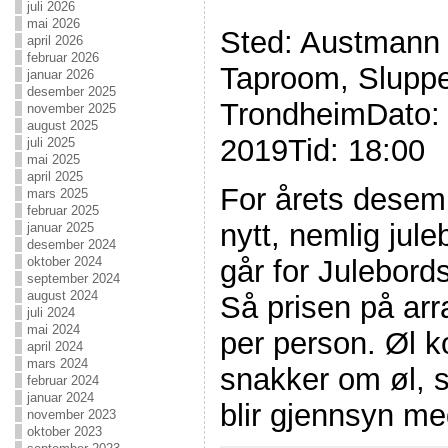
juli 2026
mai 2026
Sted: Austmann 
april 2026
februar 2026
Taproom, Slupp
januar 2026
desember 2025
TrondheimDato: 
november 2025
august 2025
2019Tid: 18:00
juli 2025
mai 2025
april 2025
For årets desem
mars 2025
februar 2025
nytt, nemlig jul
januar 2025
desember 2024
går for Julebord
oktober 2024
september 2024
august 2024
Så prisen på arr
juli 2024
mai 2024
per person. Øl k
april 2024
mars 2024
snakker om øl, 
februar 2024
januar 2024
blir gjennsyn m
november 2023
oktober 2023