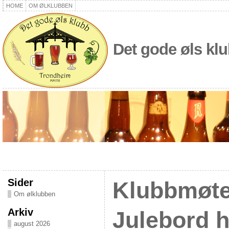
HOME
OM ØLKLUBBEN
Det gode øls kl
Sider
Klubbmøte
Om ølklubben
Arkiv
Julebord 
august 2026