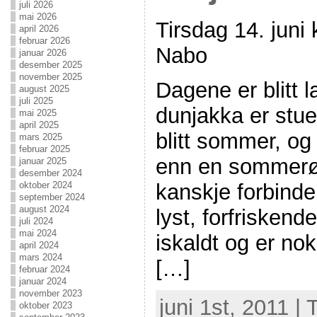
juli 2026
mai 2026
Tirsdag 14. juni
april 2026
februar 2026
Nabo
januar 2026
desember 2025
november 2025
Dagene er blitt 
august 2025
juli 2025
dunjakka er stue
mai 2025
april 2025
blitt sommer, og
mars 2025
februar 2025
enn en sommerø
januar 2025
desember 2024
kanskje forbind
oktober 2024
september 2024
august 2024
lyst, forfriskend
juli 2024
mai 2024
iskaldt og er n
april 2024
mars 2024
[…]
februar 2024
januar 2024
november 2023
juni 1st, 2011 |
oktober 2023