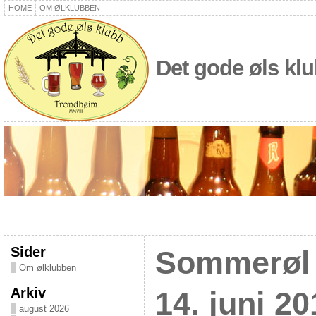
HOME
OM ØLKLUBBEN
Det gode øls kl
Sider
Sommerøl 
Om ølklubben
Arkiv
14. juni 20
august 2026