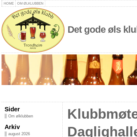
HOME
OM ØLKLUBBEN
Det gode øls kl
Sider
Klubbmøte
Om ølklubben
Arkiv
Daglighall
august 2026