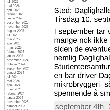
juli 2026
mai 2026
Sted: Daglighal
april 2026
februar 2026
Tirsdag 10. sep
januar 2026
desember 2025
november 2025
I september tar vi
august 2025
juli 2025
mange nok ikke h
mai 2025
april 2025
siden de eventue
mars 2025
februar 2025
nemlig Daglighal
januar 2025
desember 2024
Studentersamfunde
oktober 2024
september 2024
august 2024
en bar driver Dag
juli 2024
mai 2024
mikrobryggeri, s
april 2024
mars 2024
spennende å sm
februar 2024
januar 2024
november 2023
september 4th, 
oktober 2023