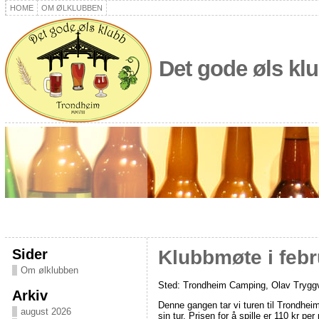
HOME
OM ØLKLUBBEN
Det gode øls kl
Sider
Klubbmøte i febru
Om ølklubben
Sted: Trondheim Camping, Olav Tryggv
Arkiv
Denne gangen tar vi turen til Trondheim
august 2026
sin tur. Prisen for å spille er 110 kr per