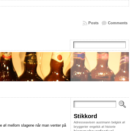
Posts
Comments
Stikkord
Adresseavisen
austmann
belgisk øl
ikke øl mellom slagene når man venter på
bryggerier
engelsk øl
historie