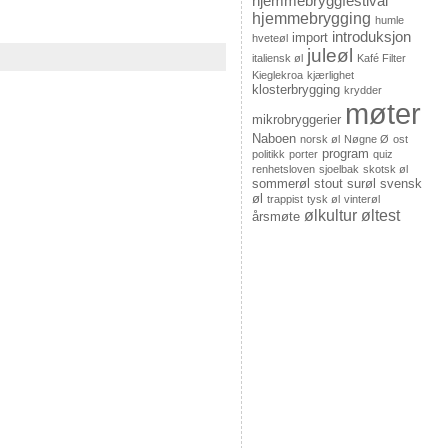
hjemmebryggfestival
hjemmebrygging
humle
introduksjon
import
hveteøl
juleøl
italiensk øl
Kafé Filter
Kieglekroa
kjærlighet
klosterbrygging
krydder
møter
mikrobryggerier
Naboen
norsk øl
Nøgne Ø
ost
program
politikk
porter
quiz
renhetsloven
sjoelbak
skotsk øl
sommerøl
stout
surøl
svensk
øl
trappist
tysk øl
vinterøl
ølkultur
øltest
årsmøte