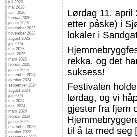
juli 2026
mai 2026
Lørdag 11. april
april 2026
februar 2026
etter påske) i 
januar 2026
desember 2025
lokaler i Sandga
november 2025
august 2025
juli 2025
Hjemmebryggfest
mai 2025
april 2025
rekka, og det har
mars 2025
februar 2025
suksess!
januar 2025
desember 2024
oktober 2024
Festivalen hold
september 2024
august 2024
lørdag, og vi håp
juli 2024
mai 2024
gjester fra fjern
april 2024
mars 2024
februar 2024
Hjemmebryggere a
januar 2024
november 2023
til å ta med seg
oktober 2023