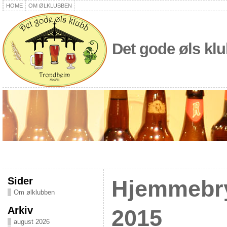
HOME
OM ØLKLUBBEN
Det gode øls kl
Sider
Hjemmebry
Om ølklubben
Arkiv
2015
august 2026